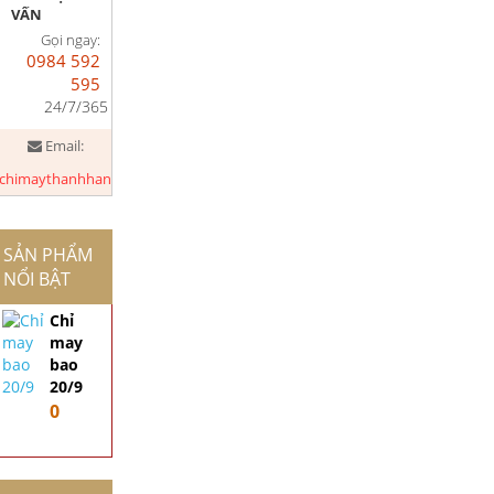
VẤN
Gọi ngay:
0984 592
595
24/7/365
Email:
chimaythanhhang.com@gmail.com
SẢN PHẨM
NỔI BẬT
Chỉ
may
bao
20/9
0