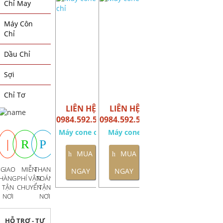
Chỉ May
Máy Côn
Chỉ
Dầu Chỉ
Sợi
Chỉ Tơ
LIÊN HỆ
LIÊN HỆ
0984.592.595
0984.592.595
Máy cone chỉ
Máy cone
MUA
MUA
GIAO
MIỄN
THANH
NGAY
NGAY
HÀNG
PHÍ VẬN
TOÁN
TẬN
CHUYỂN
TẬN
NƠI
NƠI
HỖ TRỢ - TƯ