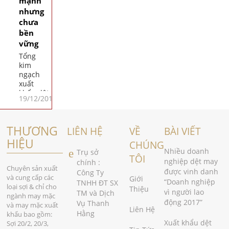
mạnh
đến
nhưng
công
chưa
trình
bền
BOT Cai
Lậy.
vững
Tổng
kim
ngạch
xuất
khẩu dệt
19/12/2017
may 6
tháng
đầu
THƯƠNG
năm nay
LIÊN HỆ
VỀ
BÀI VIẾT
đạt
HIỆU
CHÚNG
14,58 tỷ
Nhiều doanh
Trụ sở
USD,
TÔI
nghiệp dệt may
chính :
tăng
Chuyên sản xuất
được vinh danh
Công Ty
11,3% so
và cung cấp các
Giới
“Doanh nghiệp
TNHH ĐT SX
với cùng
loại sợi & chỉ cho
Thiệu
vì người lao
TM và Dịch
kỳ năm
ngành may mặc
động 2017”
2016,
Vụ Thanh
và may mặc xuất
Liên Hệ
cao hơn
Hằng
khẩu bao gồm:
nhiều so
Xuất khẩu dệt
Sợi 20/2, 20/3,