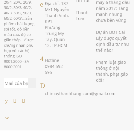
Tin Tức
với mức
20/4, 20/6, 20/9,
may 6 tháng đầu
Địa chỉ: 137
tăng
30/2, 30/3, 40/2,
năm 2017: Tăng
M/1 Nguyễn
6,1% của
Thanh
40/3, 50/2, 50/3,
mạnh nhưng
Thành Vĩnh,
cùng kỳ
60/2, 60/3\...Sản
Toán
chưa bền vững
KP1,
năm
phẩm chất lượng
Phường
2016.
sợi tốt, độ bền
Dự án BOT Cai
Trung Mỹ
màu cao, độ co
Lậy được quyết
Tây, Quận
giãn thấp,.. được
định đầu tư như
chứng nhận phù
12, TP.HCM
thế nào?
hợp với các hệ
thống ISO
Hotline :
9001:2000 - SA
Phạm luật giao
0984 592
8000:2001
thông ở nội
595
thành, phạt gấp
đôi?
chimaythanhhang.com@gmail.com